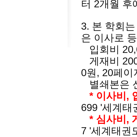
터 2개월 후
3. 본 학회
은 이사로 
입회비 20,0
게재비 200,
0원, 20페이
별쇄본은 신청
* 이사비,
699 '세계
* 심사비,
7 '세계태